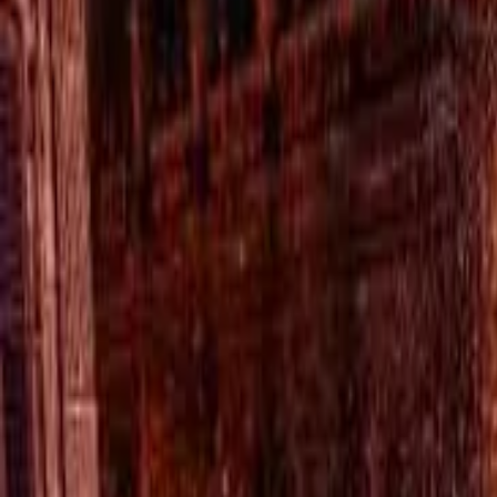
TV
Ascolta Ora
0
1
Home