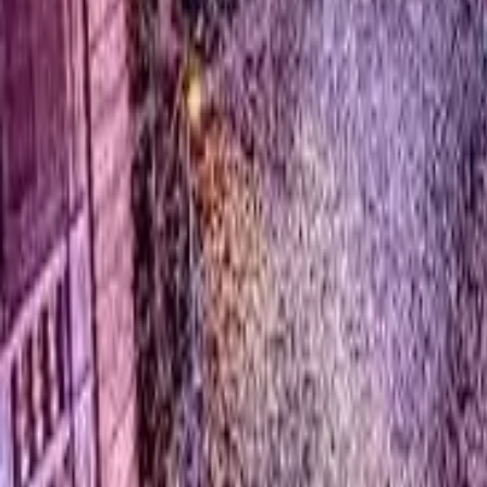
0
2
Palinsesto