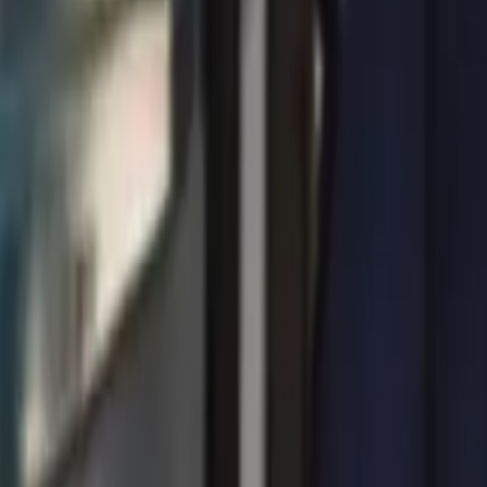
0
2
Palinsesto