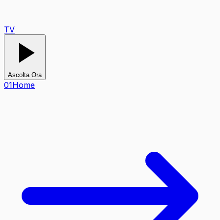
TV
Ascolta Ora
0
1
Home