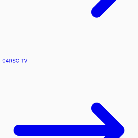
0
4
RSC TV