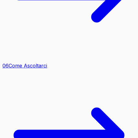
0
6
Come Ascoltarci