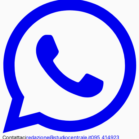
Contattaci
redazione@studiocentrale.it
095 414923