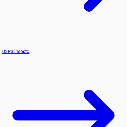
0
2
Palinsesto