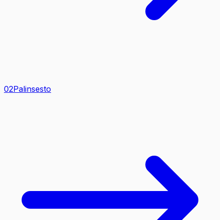
0
2
Palinsesto