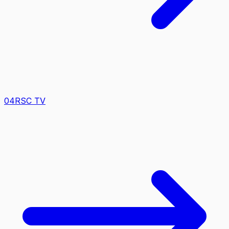
0
4
RSC TV