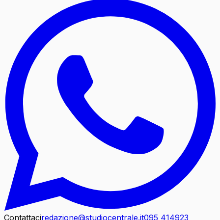
Contattaci
redazione@studiocentrale.it
095 414923