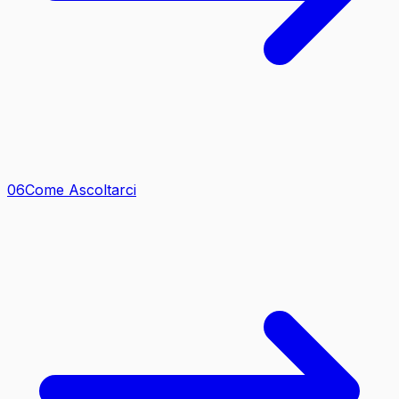
0
6
Come Ascoltarci