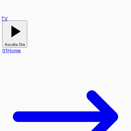
TV
Ascolta Ora
0
1
Home